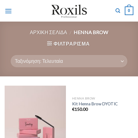
Skip
0
to
content
ΑΡΧΙΚΉ ΣΕΛΊΔΑ
/
HENNA BROW
ΦΙΛΤΡΆΡΙΣΜΑ
HENNA BROW
Kit Henna Brow DYOTIC
€
150.00