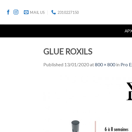
Skip
to
MAIL US
2310227150
content
ΑΡ
GLUE ROXILS
Published
13/01/2020
at
800 × 800
in
Pro E