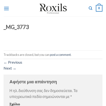
Skip
0
to
content
_MG_3773
Trackbacks are closed, but you can
post a comment
.
←
Previous
Next
→
Αφήστε μια απάντηση
Η ηλ. διεύθυνση σας δεν δημοσιεύεται.
Τα
υποχρεωτικά πεδία σημειώνονται με
*
Σχόλιο