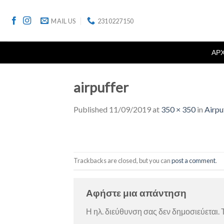
Skip
to
MAIL US
2310227150
content
ΑΡ
airpuffer
Published
11/09/2019
at
350 × 350
in
Airpu
Trackbacks are closed, but you can
post a comment
.
Αφήστε μια απάντηση
Η ηλ. διεύθυνση σας δεν δημοσιεύεται.
Τ