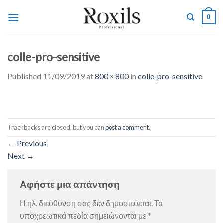
Skip
0
to
content
colle-pro-sensitive
Published
11/09/2019
at
800 × 800
in
colle-pro-sensitive
Trackbacks are closed, but you can
post a comment
.
←
Previous
Next
→
Αφήστε μια απάντηση
Η ηλ. διεύθυνση σας δεν δημοσιεύεται.
Τα
υποχρεωτικά πεδία σημειώνονται με
*