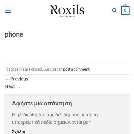
Skip
0
to
content
phone
Trackbacks are closed, but you can
post a comment
.
←
Previous
Next
→
Αφήστε μια απάντηση
Η ηλ. διεύθυνση σας δεν δημοσιεύεται.
Τα
υποχρεωτικά πεδία σημειώνονται με
*
Σχόλιο