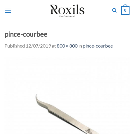
Skip
0
to
content
pince-courbee
Published
12/07/2019
at
800 × 800
in
pince-courbee