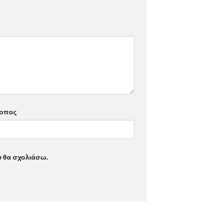
τοπος
υ θα σχολιάσω.