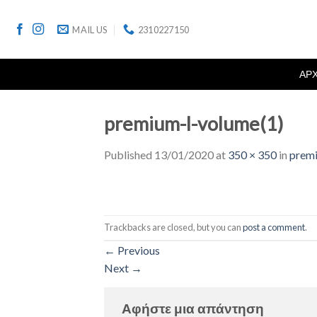
Skip
to
MAIL US
2310227150
content
ΑΡ
premium-l-volume(1)
Published
13/01/2020
at
350 × 350
in
premi
Trackbacks are closed, but you can
post a comment
.
←
Previous
Next
→
Αφήστε μια απάντηση