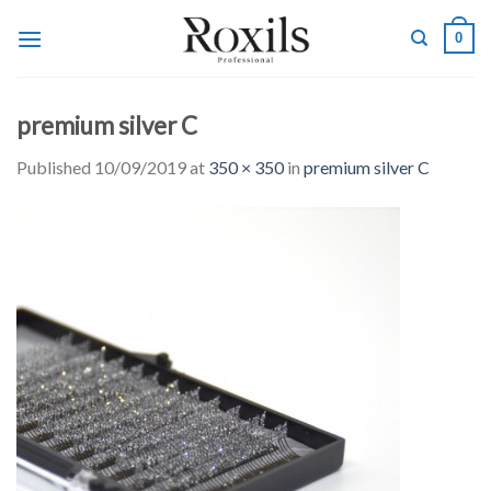
Skip
0
to
content
premium silver C
Published
10/09/2019
at
350 × 350
in
premium silver C