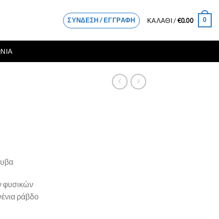
ΣΎΝΔΕΣΗ / ΕΓΓΡΑΦΉ
0
ΚΑΛΆΘΙ /
€
0.00
ΝΙΑ
λυβα
ν φυσικών
νένια ράβδο