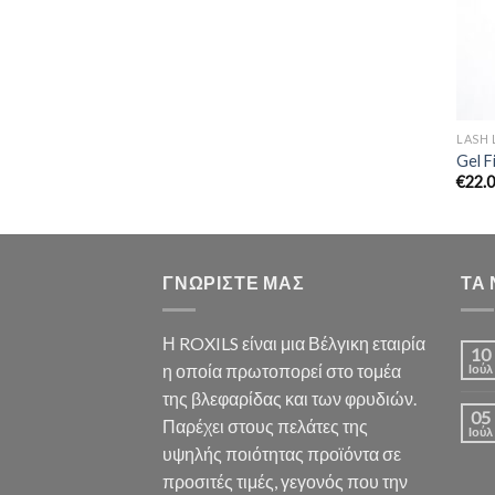
LASH 
Gel F
€
22.
ΓΝΩΡΙΣΤΕ ΜΑΣ
ΤΑ
Η ROXILS είναι μια Βέλγικη εταιρία
10
η οποία πρωτοπορεί στο τομέα
Ιούλ
της βλεφαρίδας και των φρυδιών.
05
Παρέχει στους πελάτες της
Ιούλ
υψηλής ποιότητας προϊόντα σε
προσιτές τιμές, γεγονός που την