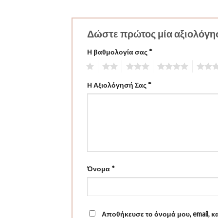
Δώστε πρώτος μία αξιολόγησ
Η βαθμολογία σας
*
1
2
3
4
5
Η Αξιολόγησή Σας
*
Όνομα
*
Αποθήκευσε το όνομά μου, email, κ