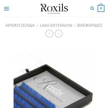
Skip
0
to
content
ΑΡΧΙΚΉ ΣΕΛΊΔΑ
/
LASH EXTENSION
/
ΒΛΕΦΑΡΙΔΕΣ