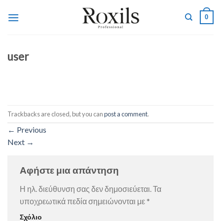
Skip
0
to
content
user
Trackbacks are closed, but you can
post a comment
.
←
Previous
Next
→
Αφήστε μια απάντηση
Η ηλ. διεύθυνση σας δεν δημοσιεύεται.
Τα
υποχρεωτικά πεδία σημειώνονται με
*
Σχόλιο