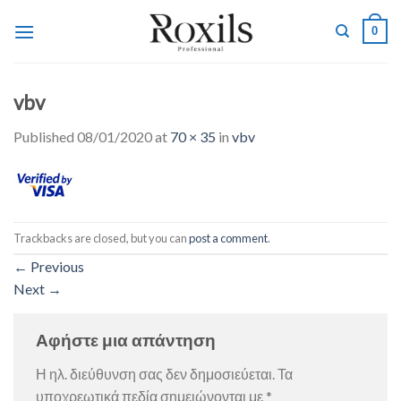
Skip
0
to
content
vbv
Published
08/01/2020
at
70 × 35
in
vbv
Trackbacks are closed, but you can
post a comment
.
←
Previous
Next
→
Αφήστε μια απάντηση
Η ηλ. διεύθυνση σας δεν δημοσιεύεται.
Τα
υποχρεωτικά πεδία σημειώνονται με
*