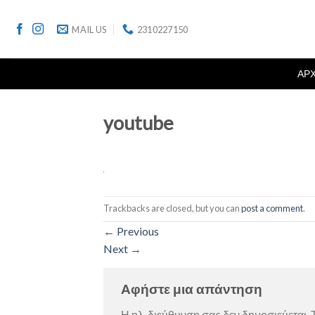
Skip
to
MAIL US
2310227150
content
ΑΡ
youtube
Trackbacks are closed, but you can
post a comment
.
←
Previous
Next
→
Αφήστε μια απάντηση
Η ηλ. διεύθυνση σας δεν δημοσιεύεται.
Τ