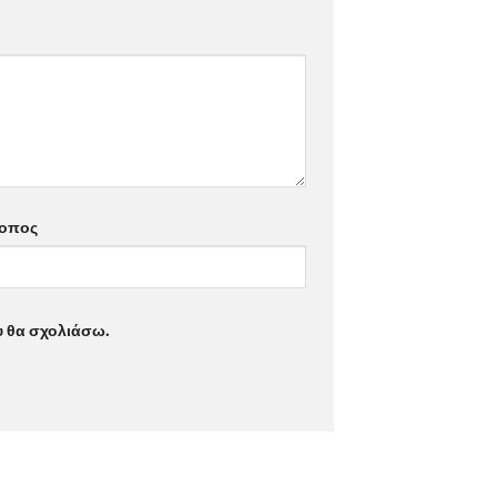
τοπος
υ θα σχολιάσω.