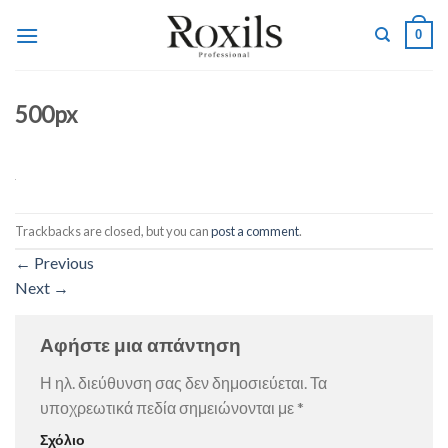
Skip
0
to
content
500px
Trackbacks are closed, but you can
post a comment
.
←
Previous
Next
→
Αφήστε μια απάντηση
Η ηλ. διεύθυνση σας δεν δημοσιεύεται.
Τα
υποχρεωτικά πεδία σημειώνονται με
*
Σχόλιο