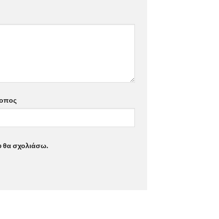
τοπος
υ θα σχολιάσω.