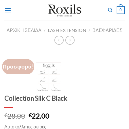
Skip
0
to
content
ΑΡΧΙΚΉ ΣΕΛΊΔΑ
/
LASH EXTENSION
/
ΒΛΕΦΑΡΙΔΕΣ
Προσφορά!
Collection Silk C Black
28.00
22.00
€
€
Αυτοκόλλητες σειρές