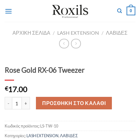
Skip
0
to
content
ΑΡΧΙΚΉ ΣΕΛΊΔΑ
/
LASH EXTENSION
/
ΛΑΒΙΔΕΣ
Rose Gold RX-06 Tweezer
17.00
€
Rose Gold RX-06 Tweezer ποσότητα
ΠΡΟΣΘΉΚΗ ΣΤΟ ΚΑΛΆΘΙ
Κωδικός προϊόντος:
LS-TW-10
Κατηγορίες:
LASH EXTENSION
,
ΛΑΒΙΔΕΣ