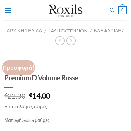
Skip
0
to
content
ΑΡΧΙΚΉ ΣΕΛΊΔΑ
/
LASH EXTENSION
/
ΒΛΕΦΑΡΙΔΕΣ
Προσφορά!
Premium D Volume Russe
22.00
14.00
€
€
Αυτοκόλλητες σειρές
Ματ υφή, extra μαύρες