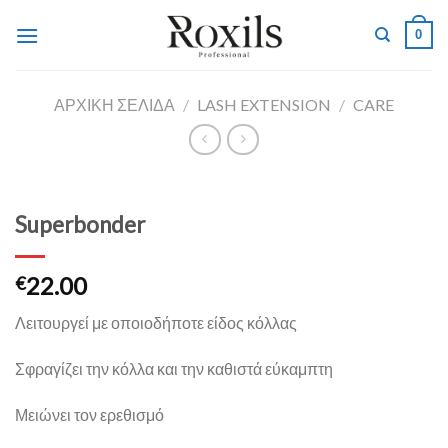
Skip
0
to
content
ΑΡΧΙΚΉ ΣΕΛΊΔΑ
/
LASH EXTENSION
/
CARE
Superbonder
22.00
€
Λειτουργεί με οποιοδήποτε είδος κόλλας
Σφραγίζει την κόλλα και την καθιστά εύκαμπτη
Μειώνει τον ερεθισμό