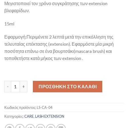
Μεγιστοποιεί τον χρόνο συγκράτησης των extension
βλεφαρίδων.
15ml
Εφαρμογή:Περιμένετε 2 λεπτά μετά την επικόλληση της
τελευταίας επέκτασης (extension). Εφαρμόστε μία μικρή
ποσότητα επάνω σε ένα βουρτσάκι(mascara brush) και
τοποθετήστε κατά μήκος των extension .
Superbonder ποσότητα
ΠΡΟΣΘΉΚΗ ΣΤΟ ΚΑΛΆΘΙ
Κωδικός προϊόντος:
LS-CA-04
Κατηγορίες:
CARE
,
LASH EXTENSION