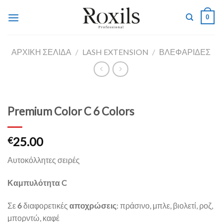
Skip
0
to
content
ΑΡΧΙΚΉ ΣΕΛΊΔΑ
/
LASH EXTENSION
/
ΒΛΕΦΑΡΙΔΕΣ
Premium Color C 6 Colors
25.00
€
Αυτοκόλλητες σειρές
Καμπυλότητα C
Σε
6
διαφορετικές
αποχρώσεις
: πράσινο, μπλε, βιολετί, ροζ,
μπορντώ, καφέ